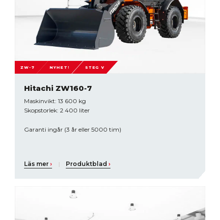
ZW-7
NYHET!
STEG V
Hitachi ZW160-7
Maskinvikt: 13 600 kg
Skopstorlek: 2 400 liter
Garanti ingår (3 år eller 5000 tim)
Läs mer
›
|
Produktblad
›