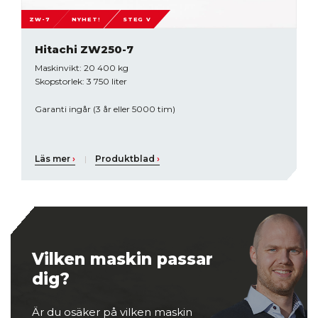
ZW-7
NYHET!
STEG V
Hitachi ZW250-7
Maskinvikt: 20 400 kg
Skopstorlek: 3 750 liter
Garanti ingår (3 år eller 5000 tim)
Läs mer
›
|
Produktblad
›
Vilken maskin passar
dig?
Är du osäker på vilken maskin