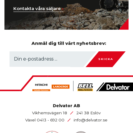
Kontakta våra säljare
›
Anmäl dig till vårt nyhetsbrev:
SKICKA
Delvator AB
/
Vikhemsvägen 18
241 38 Eslöv
/
Växel
0413 - 692 00
info@delvator.se