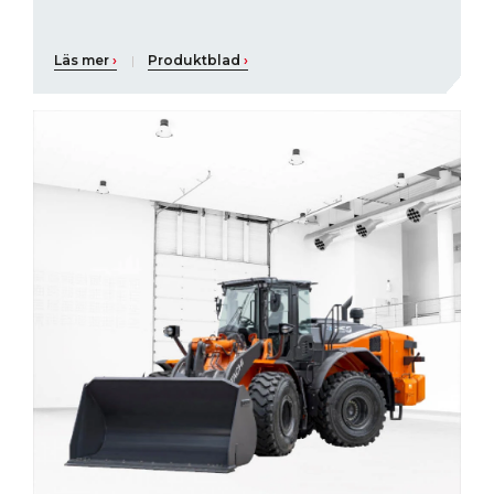
Läs mer
›
|
Produktblad
›