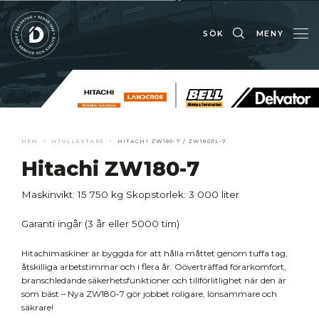
SÖK
MENY
›
›
HEM
HJULLASTARE
HITACHI ZW180-7 / ZW180PL-7
Hitachi ZW180-7
Maskinvikt: 15 750 kg
Skopstorlek: 3 000 liter
Garanti ingår (3 år eller 5000 tim)
Hitachimaskiner är byggda för att hålla måttet genom tuffa tag,
åtskilliga arbetstimmar och i flera år. Oöverträffad förarkomfort,
branschledande säkerhetsfunktioner och tillförlitlighet när den är
som bäst – Nya ZW180-7 gör jobbet roligare, lönsammare och
säkrare!