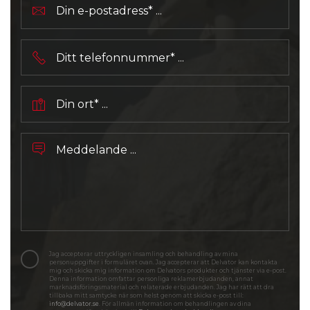
Jag accepterar uttryckligen insamling och behandling av mina
personuppgifter i formuläret ovan. Jag accepterar att Delvator kan kontakta
mig och skicka mig information om Delvators produkter och tjänster via e-post.
Denna information omfattar personliga reklamerbjudanden, annat
marknadsföringsmaterial och relaterade erbjudanden. Jag har rätt att dra
tillbaka mitt samtycke när som helst genom att skicka e-post till:
info@delvator.se
. För allmän information om behandlingen av dina