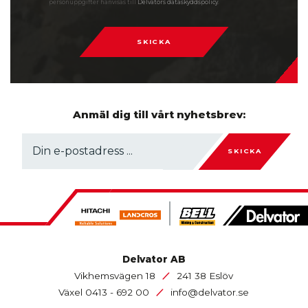
personuppgifter hänvisas till
Delvators dataskyddspolicy
.
SKICKA
Anmäl dig till vårt nyhetsbrev:
SKICKA
Delvator AB
/
Vikhemsvägen 18
241 38 Eslöv
/
Växel
0413 - 692 00
info@delvator.se