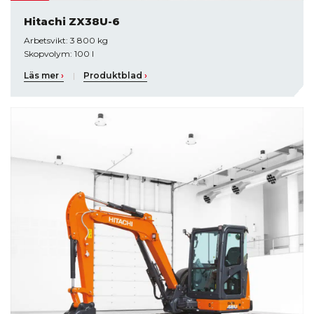
Hitachi ZX38U-6
Arbetsvikt: 3 800 kg
Skopvolym: 100 l
Läs mer
›
|
Produktblad
›