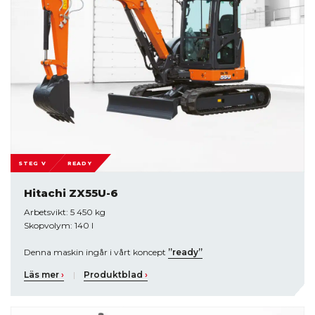
STEG V
READY
Hitachi ZX55U-6
Arbetsvikt: 5 450 kg
Skopvolym: 140 l
Denna maskin ingår i vårt koncept
”ready”
Läs mer
›
|
Produktblad
›