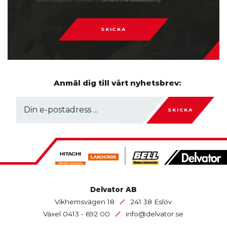
personuppgifter hänvisas till
Delvators dataskyddspolicy
.
SKICKA
Anmäl dig till vårt nyhetsbrev:
SKICKA
Delvator AB
/
Vikhemsvägen 18
241 38 Eslöv
/
Växel
0413 - 692 00
info@delvator.se