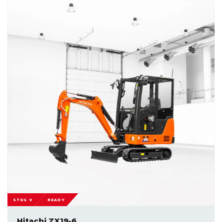
STEG V
READY
Hitachi ZX19-6