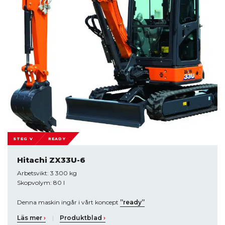
STEG V
READY
Hitachi ZX33U-6
Arbetsvikt: 3 300 kg
Skopvolym: 80 l
Denna maskin ingår i vårt koncept
”ready”
Läs mer
›
|
Produktblad
›