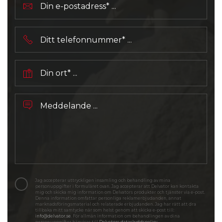
Jag accepterar uttryckligen insamling och behandling av mina
personuppgifter i formuläret ovan. Jag accepterar att Delvator kan kontakta
mig och skicka mig information om Delvators produkter och tjänster via e-post.
Denna information omfattar personliga reklamerbjudanden, annat
marknadsföringsmaterial och relaterade erbjudanden. Jag har rätt att dra
tillbaka mitt samtycke när som helst genom att skicka e-post till:
info@delvator.se
. För allmän information om behandlingen av dina