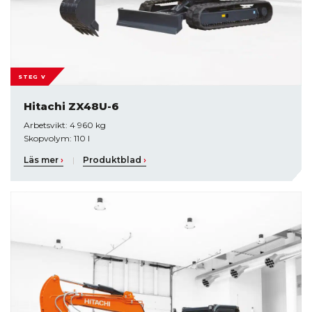
STEG V
Hitachi ZX48U-6
Arbetsvikt: 4 960 kg
Skopvolym: 110 l
Läs mer
›
|
Produktblad
›