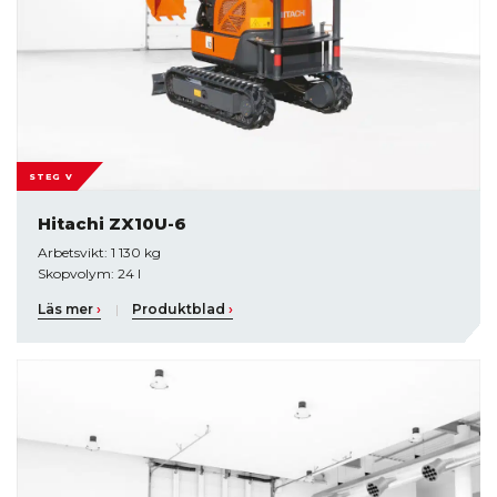
STEG V
Hitachi ZX10U-6
Arbetsvikt: 1 130 kg
Skopvolym: 24 l
Läs mer
›
|
Produktblad
›