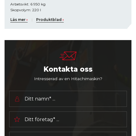
Arbetsvikt: 6 950 kg
Skopvolym: 220 l
Läs mer
›
|
Produktblad
›
Kontakta oss
Intresserad av en Hitachimaskin?