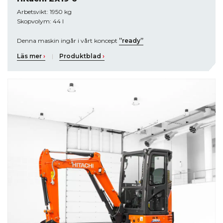
Arbetsvikt: 1950 kg
Skopvolym: 44 l
Denna maskin ingår i vårt koncept
”ready”
Läs mer
›
|
Produktblad
›