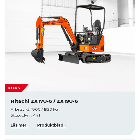
STEG V
Hitachi ZX17U-6 / ZX19U-6
Arbetsvikt: 1800 / 1920 kg
Skopvolym: 44 l
Läs mer
›
|
Produktblad
›