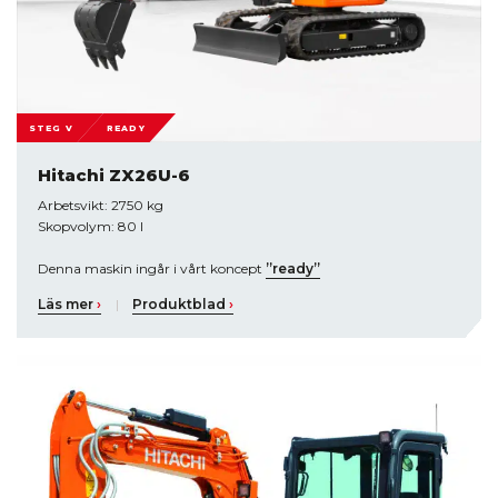
STEG V
READY
Hitachi ZX26U-6
Arbetsvikt: 2750 kg
Skopvolym: 80 l
Denna maskin ingår i vårt koncept
”ready”
Läs mer
›
|
Produktblad
›