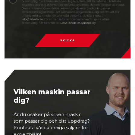
personuppgifter i formuläret ovan. Jag accepterar att Delvator kan kontakta
mig och skicka mig information om Delvators produkter och tjänster via e-post.
Denna information omfattar personliga reklamerbjudanden, annat
marknadsföringsmaterial och relaterade erbjudanden. Jag har rätt att dra
tillbaka mitt samtycke när som helst genom att skicka e-post till:
info@delvator.se
. För allmän information om behandlingen av dina
personuppgifter hänvisas till
Delvators dataskyddspolicy
.
SKICKA
Vilken maskin passar
dig?
Är du osäker på vilken maskin
som passar dig och ditt uppdrag?
Kontakta våra kunniga säljare för
experthjälp!