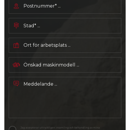
Jag accepterar uttryckligen insamling och behandling av mina