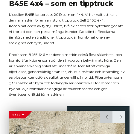
B45E 4x4 – som en tipptruck
Modellen B45E lanserades 2019 som en 4×4. Vi har valt att kalla
denna maskin för en ramstyrd tipptruck Bell B45E 4×4.
Kombinationen av fyrhjulsdrift, två axlar och stor nyttolast gör att
vi tror att den kan passa många kunder. De största fördelarna
jämfört med en traditionell tipptruck är kombinationen av
smidighet och fyrhjulsdrift.
Precis som B45E 6×6 Har denna maskin också flera säkerhets- och
komfortfunktioner som gör den trygg och bekväm att köra. Den
är användarvänlig enkel att underhålla. Med lättåtkomliga
oljestickor, genomskinliga tankar, visuella mätare och insamling av
servicepunkter utförs dagligt underhåll på nolltid. Filterbyten som
går snabbt att byta och förlängda serviceintervall för motor och
hydraulolja minskar de dagliga driftskostnaderna och ger
överlägsen drifttid för maskinen.
STEG V