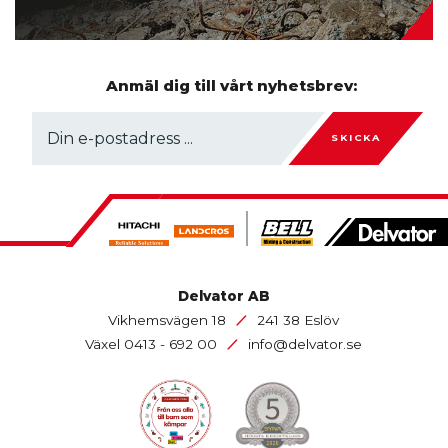
Anmäl dig till vårt nyhetsbrev:
SKICKA
Delvator AB
/
Vikhemsvägen 18
241 38 Eslöv
/
Växel
0413 - 692 00
info@delvator.se