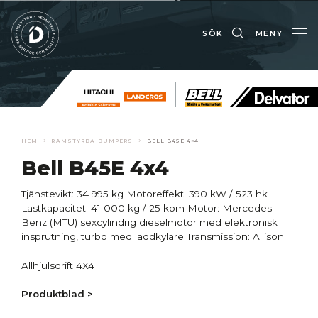
SÖK
MENY
›
›
HEM
RAMSTYRDA DUMPERS
BELL B45E 4×4
Bell B45E 4x4
Tjänstevikt: 34 995 kg
Motoreffekt: 390 kW / 523 hk
Lastkapacitet: 41 000 kg / 25 kbm
Motor: Mercedes
Benz (MTU) sexcylindrig dieselmotor med elektronisk
insprutning, turbo med laddkylare
Transmission: Allison
Allhjulsdrift 4X4
Produktblad >