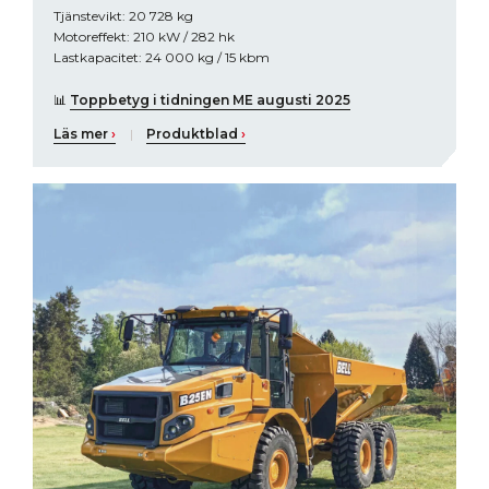
Tjänstevikt: 20 728 kg
Motoreffekt: 210 kW / 282 hk
Lastkapacitet: 24 000 kg / 15 kbm
📊
Toppbetyg i tidningen ME augusti 2025
Läs mer
›
|
Produktblad
›