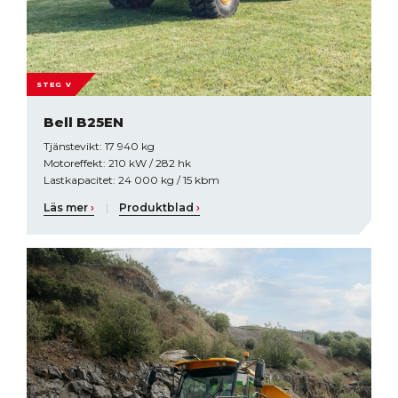
STEG V
Bell B25EN
Tjänstevikt: 17 940 kg
Motoreffekt: 210 kW / 282 hk
Lastkapacitet: 24 000 kg / 15 kbm
Läs mer
›
|
Produktblad
›