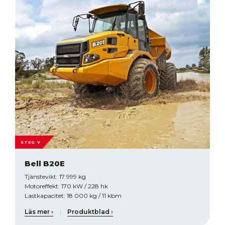
STEG V
Bell B20E
Tjänstevikt: 17 999 kg
Motoreffekt: 170 kW / 228 hk
Lastkapacitet: 18 000 kg / 11 kbm
Läs mer
›
|
Produktblad
›