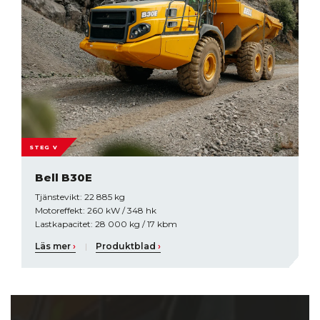
STEG V
Bell B30E
Tjänstevikt: 22 885 kg
Motoreffekt: 260 kW / 348 hk
Lastkapacitet: 28 000 kg / 17 kbm
Läs mer
›
|
Produktblad
›