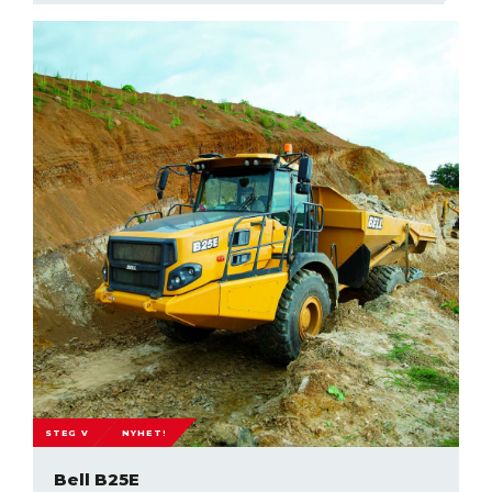
STEG V
NYHET!
Bell B25E