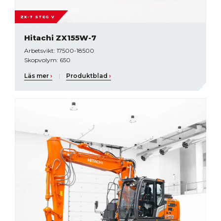
ZX-7 STEG V
Hitachi ZX155W-7
Arbetsvikt: 17500-18500
Skopvolym: 650
Läs mer
›
|
Produktblad
›