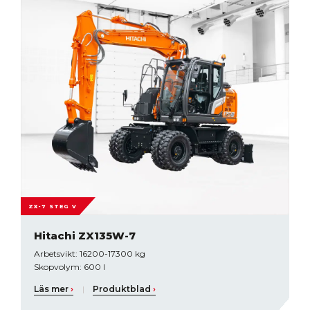
ZX-7 STEG V
Hitachi ZX135W-7
Arbetsvikt: 16200-17300 kg
Skopvolym: 600 l
Läs mer
›
|
Produktblad
›