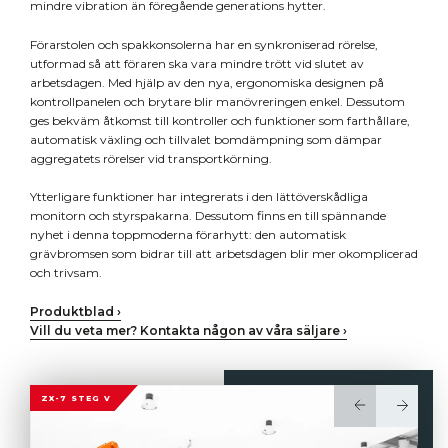
mindre vibration än föregående generations hytter.
Förarstolen och spakkonsolerna har en synkroniserad rörelse,
utformad så att föraren ska vara mindre trött vid slutet av
arbetsdagen. Med hjälp av den nya, ergonomiska designen på
kontrollpanelen och brytare blir manövreringen enkel. Dessutom
ges bekväm åtkomst till kontroller och funktioner som farthållare,
automatisk växling och tillvalet bomdämpning som dämpar
aggregatets rörelser vid transportkörning.
Ytterligare funktioner har integrerats i den lättöverskådliga
monitorn och styrspakarna. Dessutom finns en till spännande
nyhet i denna toppmoderna förarhytt: den automatisk
grävbromsen som bidrar till att arbetsdagen blir mer okomplicerad
och trivsam.
Produktblad ›
Vill du veta mer? Kontakta någon av våra säljare ›
ZX-7 STEG V