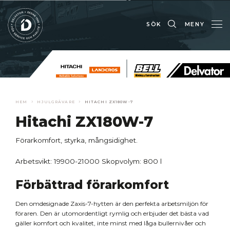
SÖK
MENY
›
›
HEM
HJULGRÄVARE
HITACHI ZX180W-7
Hitachi ZX180W-7
Förarkomfort, styrka, mångsidighet.
Arbetsvikt: 19900-21000
Skopvolym: 800 l
Förbättrad förarkomfort
Den omdesignade Zaxis-7-hytten är den perfekta arbetsmiljön för
föraren. Den är utomordentligt rymlig och erbjuder det bästa vad
gäller komfort och kvalitet, inte minst med låga bullernivåer och