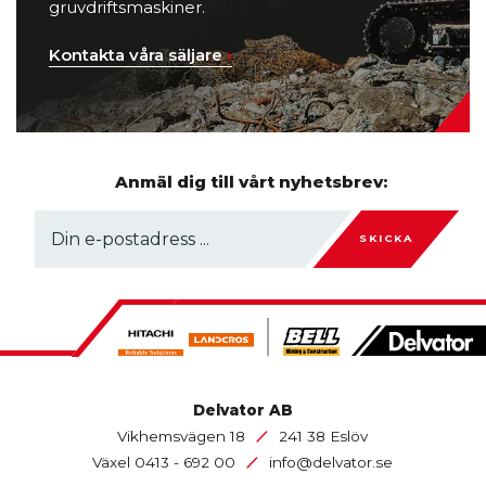
gruvdriftsmaskiner.
Kontakta våra säljare
›
Anmäl dig till vårt nyhetsbrev:
SKICKA
Delvator AB
/
Vikhemsvägen 18
241 38 Eslöv
/
Växel
0413 - 692 00
info@delvator.se