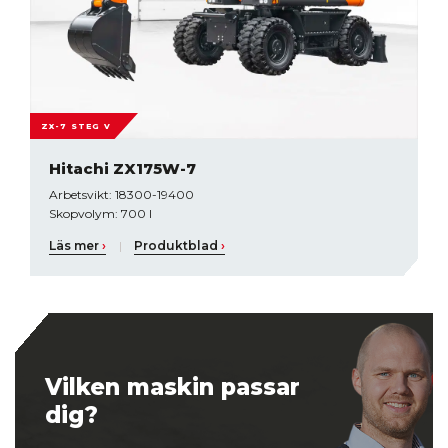
ZX-7 STEG V
Hitachi ZX175W-7
Arbetsvikt: 18300-19400
Skopvolym: 700 l
Läs mer
›
|
Produktblad
›
Vilken maskin passar
dig?