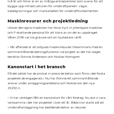
två år och Niroc är en av många entreprenörer som svarar för att
bygga upp infrastrukturen för vindkraftparken: vägar,
kabelgrävningar och markarbeten för vindkraftfundamenten.
Maskinresurer och projektledning
Utöver den egna maskinen har Niroc hyrt in ytterligare maskiner
och F-skattande personal för att klara av sin del av uppdraget.
Våren 2018 var tre grävare och en hjullastare i drift.
– Vår affärsidé är att erbjuda maskinresurser tillsammans med en
sammanhållande ledningsfunktion vid projekt av det här slaget,
berättar Ronnie Andersson och Nicklas Holmgren.
Kanonstart i het bransch
På det sättet har de prickat in precis de behov som finns i det första
projektet de engagerats i. Nu har Ronnie ett sammanhållande
ansvar under anläggningsarbetena och Nicklas kör den nya
ZX250:n.
– Vi har verkligen fått en kanonstart för vårt företag. Nu ska vi vara
verksamma i det här projektet i över ett år. Båda tror starkt på att
vindkraftanläggning har bestående behov av resurser.