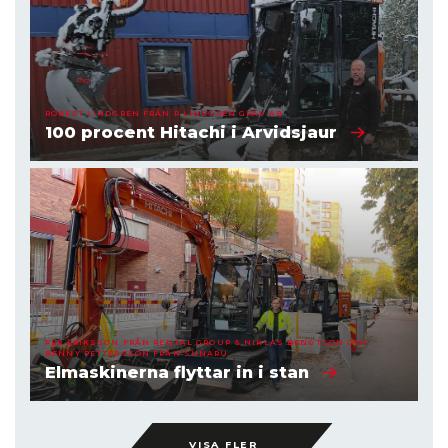
ROBERT LINDGREN FRÅN R LINDGREN GRÄV AB
100 procent Hitachi i Arvidsjaur
PER ERIKSSON FRÅN RENTAL GROUP & NIKLAS BENGTSON OCH
BENNY PETTERSSON FRÅN SUNARU.
Elmaskinerna flyttar in i stan
VISA FLER