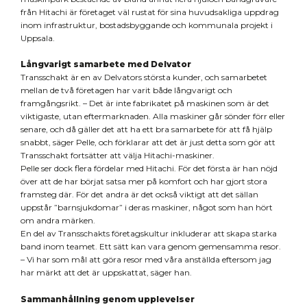
från Hitachi är företaget väl rustat för sina huvudsakliga uppdrag
inom infrastruktur, bostadsbyggande och kommunala projekt i
Uppsala.
Långvarigt samarbete med Delvator
Transschakt är en av Delvators största kunder, och samarbetet
mellan de två företagen har varit både långvarigt och
framgångsrikt. – Det är inte fabrikatet på maskinen som är det
viktigaste, utan eftermarknaden. Alla maskiner går sönder förr eller
senare, och då gäller det att ha ett bra samarbete för att få hjälp
snabbt, säger Pelle, och förklarar att det är just detta som gör att
Transschakt fortsätter att välja Hitachi-maskiner.
Pelle ser dock flera fördelar med Hitachi. För det första är han nöjd
över att de har börjat satsa mer på komfort och har gjort stora
framsteg där. För det andra är det också viktigt att det sällan
uppstår ”barnsjukdomar” i deras maskiner, något som han hört
om andra märken.
En del av Transschakts företagskultur inkluderar att skapa starka
band inom teamet. Ett sätt kan vara genom gemensamma resor.
– Vi har som mål att göra resor med våra anställda eftersom jag
har märkt att det är uppskattat, säger han.
Sammanhållning genom upplevelser