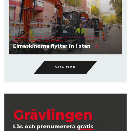
PER ERIKSSON FRÅN RENTAL GROUP & NIKLAS BENGTSON OCH
BENNY PETTERSSON FRÅN SUNARU.
Elmaskinerna flyttar in i stan
VISA FLER
Grävlingen
Läs och prenumerera
gratis