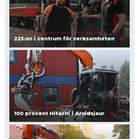
HASSE MALM FRÅN H MALM ENTREPRENAD I SKELLEFTEÅ
225:an i centrum för verksamheten
ROBERT LINDGREN FRÅN R LINDGREN GRÄV AB
100 procent Hitachi i Arvidsjaur