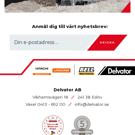
Anmäl dig till vårt nyhetsbrev:
SKICKA
Delvator AB
/
Vikhemsvägen 18
241 38 Eslöv
/
Växel
0413 - 692 00
info@delvator.se