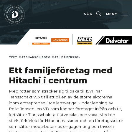
SÖK
MENY
TEXT: MATS JANSON FOTO: MATILDA PERSSON
Ett familjeföretag med
Hitachi i centrum
Med rötter som sträcker sig tillbaka till 1971, har
Transschakt vuxit till att bli en av de större aktörerna
inom entreprenad i Mellansverige. Under ledning av
Pelle Jensen, en VD som känner företaget inifrån och ut,
fortsätter Transschakt att utvecklas och växa. Med en
stark förkärlek för Hitachi-maskiner och en företagskultur
som sätter medarbetarnas engagemang och trivsel i