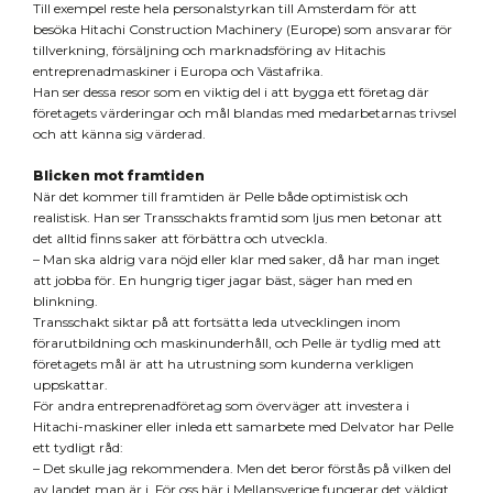
Till exempel reste hela personalstyrkan till Amsterdam för att
besöka Hitachi Construction Machinery (Europe) som ansvarar för
tillverkning, försäljning och marknadsföring av Hitachis
entreprenadmaskiner i Europa och Västafrika.
Han ser dessa resor som en viktig del i att bygga ett företag där
företagets värderingar och mål blandas med medarbetarnas trivsel
och att känna sig värderad.
Blicken mot framtiden
När det kommer till framtiden är Pelle både optimistisk och
realistisk. Han ser Transschakts framtid som ljus men betonar att
det alltid finns saker att förbättra och utveckla.
– Man ska aldrig vara nöjd eller klar med saker, då har man inget
att jobba för. En hungrig tiger jagar bäst, säger han med en
blinkning.
Transschakt siktar på att fortsätta leda utvecklingen inom
förarutbildning och maskinunderhåll, och Pelle är tydlig med att
företagets mål är att ha utrustning som kunderna verkligen
uppskattar.
För andra entreprenadföretag som överväger att investera i
Hitachi-maskiner eller inleda ett samarbete med Delvator har Pelle
ett tydligt råd:
– Det skulle jag rekommendera. Men det beror förstås på vilken del
av landet man är i. För oss här i Mellansverige fungerar det väldigt